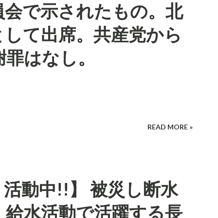
員会で示されたもの。北
として出席。共産党から
謝罪はなし。
READ MORE »
活動中!!】 被災し断水
、給水活動で活躍する長