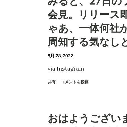
みると、27日の
会見。リリース
ゃあ、一体何社が
周知する気なし
9月 28, 2022
via Instagram
共有
コメントを投稿
おはようございま