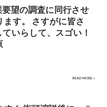
業要望の調査に同行させ
ります。 さすがに皆さ
していらして、スゴい！
原
READ MORE »