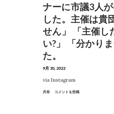
ナーに市議3人
した。主催は貴団
せん」 「主催
い?」 「分かり
た。
9月 30, 2022
via Instagram
共有
コメントを投稿