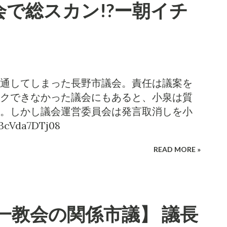
で総スカン!?ー朝イチ
通してしまった長野市議会。責任は議案を
クできなかった議会にもあると、小泉は質
。しかし議会運営委員会は発言取消しを小
/3cVda7DTj08
READ MORE »
一教会の関係市議】 議長