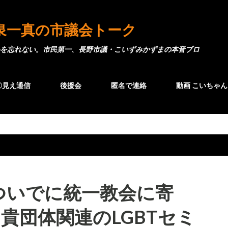
スキップしてメイン コンテンツに移動
泉一真の市議会トーク
を忘れない。市民第一、長野市議・こいずみかずまの本音ブロ
〇見え通信
後援会
匿名で連絡
動画 こいちゃん
ついでに統一教会に寄
に貴団体関連のLGBTセミ