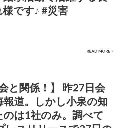
様です♪ #災害
READ MORE »
会と関係！】 昨27日会
毎報道。しかし小泉の知
たのは1社のみ。調べて