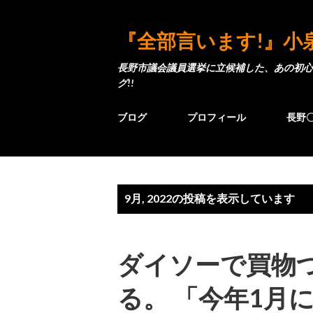
『全部言います!』小
長野市議会議員選挙に立候補した、あの初心
グ!!
ブログ
プロフィール
長野
投
9月, 2022の投稿を表示しています
稿
ダイソーで買物
る。 「今年1月