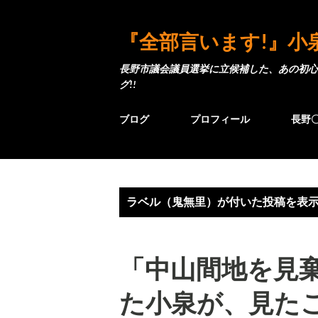
『全部言います!』小
長野市議会議員選挙に立候補した、あの初心
グ!!
ブログ
プロフィール
長野
投
ラベル（
鬼無里
）が付いた投稿を表
稿
「中山間地を見棄
た小泉が、見た