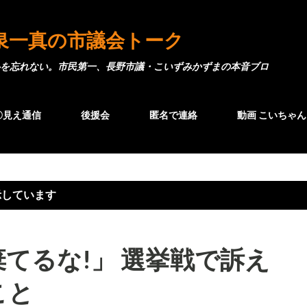
スキップしてメイン コンテンツに移動
泉一真の市議会トーク
を忘れない。市民第一、長野市議・こいずみかずまの本音ブロ
〇見え通信
後援会
匿名で連絡
動画 こいちゃん
示しています
てるな!」 選挙戦で訴え
こと