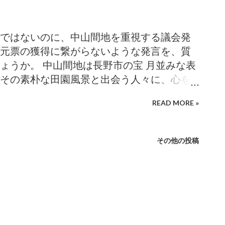
ではないのに、中山間地を重視する議会発
元票の獲得に繋がらないような発言を、質
ょうか。 中山間地は長野市の宝 月並みな表
その素朴な田園風景と出会う人々に、心を
Iターンで 定住する自治体として人気 があ
READ MORE »
景のためだと、小泉は考えます。長野県
も、同様でしょう。 中山間地の田園が荒れ
に良い影響があるはずがありません。もし
その他の投稿
なことがあれば、長野市の都市としての魅
なければならないでしょう。中山間地を守
泉が信じるのは、このためです。市長の加
を重視する発言をされています。市長の思
間地行政であってほしいと、常々考えてい
ング参加中 「中山間地を見棄てるな」と言う