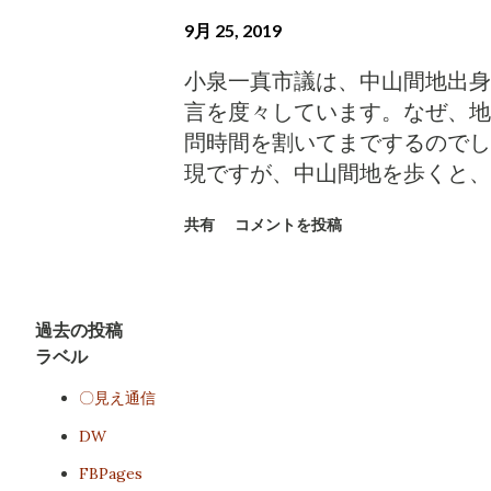
9月 25, 2019
小泉一真市議は、中山間地出身
言を度々しています。なぜ、地
問時間を割いてまでするのでし
現ですが、中山間地を歩くと、
洗われます。長野県はUターン・
共有
コメントを投稿
り、それは信州の自然と田園風
の、観光地としての人気の理由
れば、人口減少対策や観光産業
も中山間地の集落が滅びるよう
過去の投稿
力に、大きな影響があると考え
ラベル
るという戦略を採るべきだと小
〇見え通信
藤久雄氏も、しばしば中山間地
DW
想が、末端まで行きわたる中山
FBPages
ます。 にほんブログ村ランキ