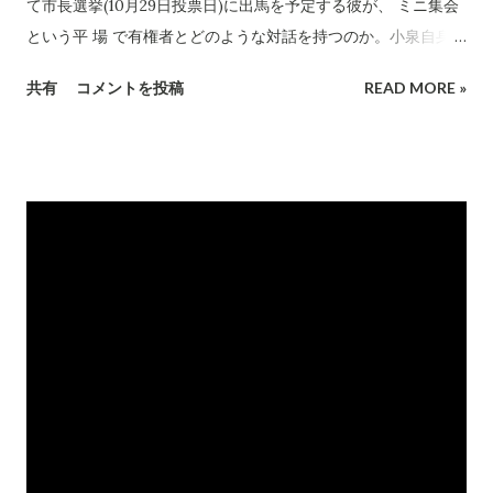
い。彼独自の判断でOMN承認を実現したことで、海外のオリン
て市長選挙(10月29日投票日)に出馬を予定する彼が、 ミニ集会
ピックムーブメントの愛好家に長野市の展示施設を広く知らし
という平 場 で有権者とどのような対話を持つのか。小泉自身が
め、観光施設としての発信力をエムウェーブは高めた。2020年
興味を持つからなのだ。 ハコモノ行政への疑問 平成23年、 次
共有
コメントを投稿
READ MORE »
東京オリンピック開催の機会を得て、訪問者による経済効果が
世代エネルギーパーク をエムウェーブに設置しようという構想
期待されるところだ。 情報に飢える市民 会場の西和田公民館
が、長野市役所で唐突に立ち上がった。 当時、 小泉はこの構想
は、大入り満員の盛況となった。用意した資料が足りないので
に批判的 だった。 というのは、エムウェーブが次世代エネルギ
はないかと心配になるほどだ。現職に比べて少ない新人につい
ー啓発の拠点という構想にピンと来なかったし、太陽光発電エ
ての情報を市民は求めているのではないかと小泉は推測してい
リアが長野オリンピック記念館のスペースと重なっており、記
たが、やはりそうなのだろう。困難があっても、つちや氏は市
念館の運営に及ぼす好ましからざる影響を懸念したからだ。 次
民に自らの情報を伝える努力を、積極...
世代エネルギーパーク資料(長野市役所作成) 小泉以外にも、費
用対効果等それぞれの観点から 構想に批判的な声が議会内にあ
った ことから、 平成24年3月、構想は事実上棚上げに されてい
る。 当時、土屋さんは(株)エムウェーブの社長だった。 同社は
エムウェーブの指定管理者 であることから、 長野市エムウェー
ブ次世代エネルギーパーク整備協議会の委員には、同社が名を
連ねており、土屋さんも議論に参加 している。 この種の審議会