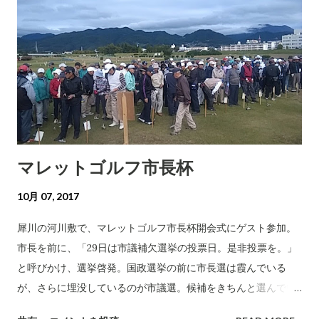
濫している。が、土屋龍一郎氏のそれは少なく、有権者の知り
得る判断材料には大きく偏りがある。そこで。 つちや龍一郎ト
ーク会 を開催することにした。 ◆10月14日(土) am10:15~10:50
◆西和田公民館(駐車場に限りあり) ◆ゲスト つちや龍一郎氏
◆主 催 小泉一真 ◆問合せ先 小泉一真 090-9353-5132
5123kwazuma@gmail.com なお、11時からは、会場の西和田公
民館から徒歩3分の和田公園で、仲秋古牧野外コンサート(無料)
が開催される。トーク集会の後はこちらへどうぞ♪ にほんブロ
マレットゴルフ市長杯
グ村 ランキング参加中。Clickで応援してください!!
10月 07, 2017
犀川の河川敷で、マレットゴルフ市長杯開会式にゲスト参加。
市長を前に、「29日は市議補欠選挙の投票日。是非投票を。」
と呼びかけ、選挙啓発。国政選挙の前に市長選は霞んでいる
が、さらに埋没しているのが市議選。候補をきちんと選んでい
ただきたい。 主催者からは、「市長は29日に正念場を迎える」