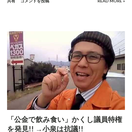
共有
コメントを投稿
READ MORE »
と現職寄りのあいさつ。現職が直ぐ側に居るから当然の社交辞
令なのだろうが、203人の参加者のうちの相当数の投票に影響
があるだろう。現職の強みとは、こういうこと。 にほんブログ
村 ランキング参加中。Clickで応援してください!!
「公金で飲み食い」かくし議員特権
を発見!! →小泉は抗議!!