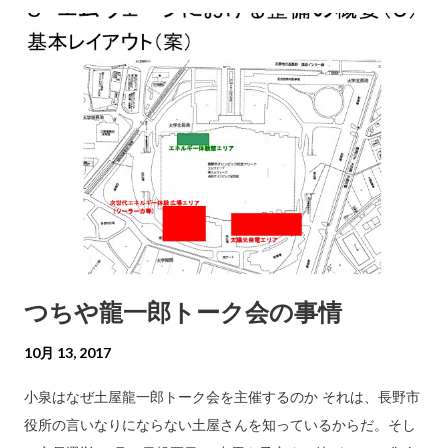
めることのできる人物が現職候補の陣営にはいないのだろう。
ちや氏と直接対話してそれらを評価する機会を市民は殆ど持た
現職候補は、自分の人脈を長野市政に生かすとウソブくが、諫
ないのが現状ではなかろうか。新人の土屋氏を招いて彼の声を
言する人物もいないような人脈の程度は、たかが知れているの
聴くトーク集会を、小泉は主催した。10月14日のことである。
ではないか。 にほんブ...
土屋氏に対する評価 最近のブログで、土屋氏が次世代エネルギ
ーパーク構想に対して示した見解を小泉は評価しているのは、
読者の皆様が既にご存知のとおり。
http://www.koizumikazuma.jp/2017/10/blog-post_13.html
この日は、この話題のほかに、オリンピックミュージアムネッ
トワーク：OMNに、エムウェーブ内のオリンピック記念館が、
東京・札幌よりも早く加盟したという土屋氏の功績を、小泉か
ら紹介した。日本最初の、国際オリンピック委員会公認を得た
つちや龍一郎トーク会の事情
オリンピック資料展示施設は、実は土屋氏の交渉によって実現
したのは、昨年のことである。彼は当時、(株)エムウェーブの
10月 13, 2017
社長であり、長野市から指定管理を受けてエムウェーブを運営
する立場ではあったものの、OMN加盟について長野市が指示が
小泉はなぜ土屋龍一郎トーク会を主催するのか それは、長野市
あったわけでも、そのための予算の配当があったわけでもな
役所の言いなりにならない土屋さんを知っているからだ。そし