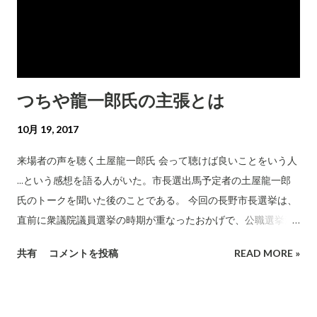
り、立ち見が出る大盛況。陣営はこの日も見立ての3倍以上の有
権者の動員に成功し、嬉しい悲鳴あげることとなった。小泉
は、どうしてもつちや候補の応援演説をさせてくれと頼み込ん
でいたのが、この日実現した。 泣いても笑っても、選挙運動は
今日一日で終わる。土曜の最後の追い込みが、どれだけ有権者
つちや龍一郎氏の主張とは
に浸透するかが、勝負の分かれ目になるのではないか。 有権者
のみなさん。明日、投票上に足を運んでいただきたい。そして
10月 19, 2017
どうか「つちや龍一郎」の名前を、記していただきたい。それ
で後悔することはないと、小泉は固く信じる。 現職候補の人脈
来場者の声を聴く土屋龍一郎氏 会って聴けば良いことをいう人
に不安 現職の選挙運動について、一言だけ、どうしても触れな
...という感想を語る人がいた。市長選出馬予定者の土屋龍一郎
ければならないことがある。このビデオだ。 このビデオの主張
氏のトークを聞いた後のことである。 今回の長野市長選挙は、
は何か。 75歳の 現職市長が 、顔を白塗りして「どかん」と連
直前に衆議院議員選挙の時期が重なったおかげで、公職選挙法
呼することで何を有権者に訴えるというのだろう。 小泉には、
上、後援団体の運動が制限されることとなってしまった。その
共有
コメントを投稿
READ MORE »
さっぱり分からない。こんなビデオを流しておけば集票が期待
おかげで、市長選出馬予定者は、現職も新人もその主張を有権
できるという発想は、有権者を愚弄するものである。こんなモ
者に伝えづらい状況にある。現職はその1期目の任期4年間で、
ノをアップしても、プラスよりもマイナスが大きいと、そう諫
政策や人柄はある程度市民に浸透しているだろうが、新人のつ