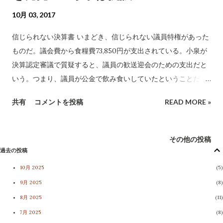
10月 03, 2017
信じられない決算書 いまどき、信じられない議員特権があった
ものだ。議会費から食糧費73,850円が支出されている。小泉が
決算認定審議で質疑すると、議員の歓送迎会のための支出だと
いう。つまり、議員が公金で飲み食いしていたということだ。
千曲衛生施設組合 決算のコトである。 答弁によると、公費で全
共有
コメントを投稿
READ MORE »
額負担したわけではなく、議員から徴収した会費と併せて支払
ったのだそうだ。しかし、たとえ一部であっても－いやいや仮
に公金からの支出が1円であったとしても、議員の飲み食いに充
その他の投稿
てるのは不適切ではないか。行政と議会のもたれ合いであり、
過去の投稿
癒着にほかならない。 来年度以降の議会費予算として食糧費を
10月 2025
5
計上することは検討を要するのではないかと、小泉は重ねて質
9月 2025
8
した。答弁は、検討してゆくとのこと。 議会終了後、責任者と
8月 2025
11
会談。 「こんな予算、切っちゃいましょうよ」 「はい、切りま
7月 2025
8
す」 答えは、周囲にまだいる他の議員をはばかってか、小さな