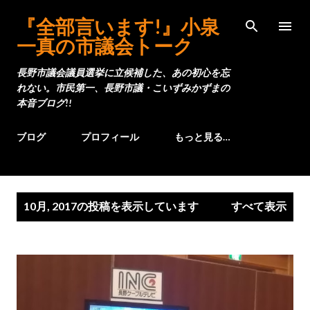
スキップしてメイン コンテンツに移動
『全部言います!』小泉
一真の市議会トーク
長野市議会議員選挙に立候補した、あの初心を忘
れない。市民第一、長野市議・こいずみかずまの
本音ブログ!!
ブログ
プロフィール
もっと見る…
投
10月, 2017の投稿を表示しています
すべて表示
稿