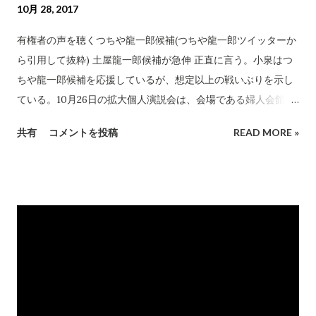
10月 28, 2017
有権者の声を聴くつちや龍一郎候補(つちや龍一郎ツイッターか
ら引用して抜粋) 土屋龍一郎候補が急伸 正直に言う。小泉はつ
ちや龍一郎候補を応援しているが、想定以上の戦いぶりを示し
ている。10月26日の拡大個人演説会は、会場である婦人会館が
駐車場を欠くという条件にも関わらず、会場定員300人を遥か
共有
コメントを投稿
READ MORE »
に上回る動員に成功。会場につちや候補が登場すると、有権者
は熱狂し、つちやコールに沸きかえった。 これには小泉もビッ
クリ。現職候補の集会も相当の人を集めたと聴いたが、アチラ
は組織選挙。組織・企業の割り当て動員をアテにできる。それ
に対し、つちや陣営は「超草の根」を標榜している。ガチガチ
の動員をしない、できない選挙体制であるにも関わらず、想定
動員数を上回る集会とすることに成功した。長野市で、何かが
動き始めている。 個人演説会は廊下で立ち見 10月27日の更北
公民館は、つちや候補の政策を聞く聴衆で文字通り溢れかえ