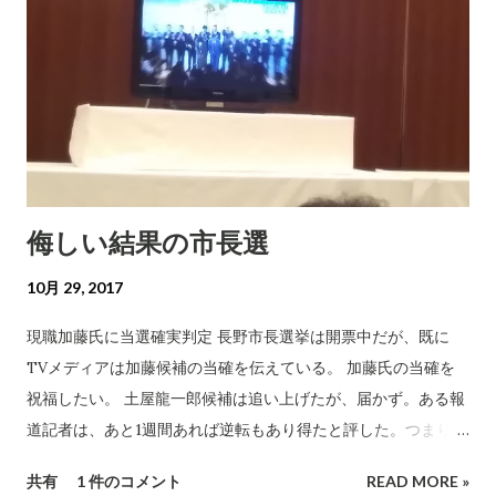
侮しい結果の市長選
10月 29, 2017
現職加藤氏に当選確実判定 長野市長選挙は開票中だが、既に
TVメディアは加藤候補の当確を伝えている。 加藤氏の当確を
祝福したい。 土屋龍一郎候補は追い上げたが、届かず。ある報
道記者は、あと1週間あれば逆転もあり得たと評した。つまり、
衆議院選挙による政治活動の制限がなければ、違う結果があり
共有
1 件のコメント
READ MORE »
得たということ。無念。 土屋氏を支援下さった有権者の皆様