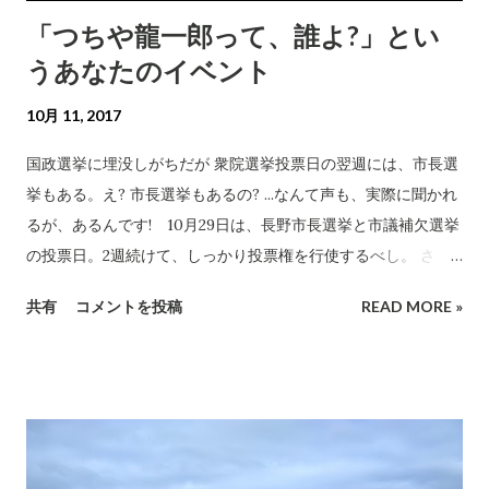
は、第三者機関と謳われながら、実際は市役所が作った事務局
「つちや龍一郎って、誰よ?」とい
案にお墨付きを与えるだけの御用審議会となってしまう場合も
うあなたのイベント
ある。しかし、長野市から指定管理料を受け取ってエムウェー
ブを経営するという難しい立場にありながら、土屋さんは市に
10月 11, 2017
迎合することなく、疑問を投げかけていた。毅然と自分の意見
を述べた彼の行いには、光るモノがありはしないだろうか。松
国政選挙に埋没しがちだが 衆院選挙投票日の翌週には、市長選
本市も千曲市も中野市も無料の放課後こども教室を、役人の言
挙もある。え? 市長選挙もあるの? ...なんて声も、実際に聞かれ
うままに月額2000円と決めてしまった現職の加藤久雄氏とは、
るが、あるんです! 10月29日は、長野市長選挙と市議補欠選挙
ここが違う。 しかし物足りないところも 土屋さんには、このよ
の投票日。2週続けて、しっかり投票権を行使するべし。 さ
うに芯の強いところがあるのだが、それを自分からは敢えて主
て、現職の加藤久雄氏はさすがの知名度。 元気玉「ドカーン」(
共有
コメントを投稿
READ MORE »
張しない性分のようで、 現市政に「異議があるということでは
長野商工会議所ホームページ から転載) 今のところ、現職に対
ない」等とメディアに答えている ( 2017.6.14信濃毎日新聞)。そ
抗出馬を表明しているのは土屋龍一郎氏だけ。一騎打ちの選挙
れでは選挙に出ようとする意味が有権者には分かりづらくはな
戦が見込まれる。 超草の根! ( フェイスブック から転載) 両名の
いか。現職批判をしないのは戦術としては理解できる。しか
情報ソースとなる公式ホームページは、それぞれ次のとおり。
し、現職に異議なしとは言い過ぎだ。 「土屋さんの出馬予定
経歴等は、こちらをご参照ください。 http://tsuchiya-ryu.jp/
は、実は次回選挙で保守派からのお...
http://katoh-hisao.com/ 現職に関しての情報はネット上に氾