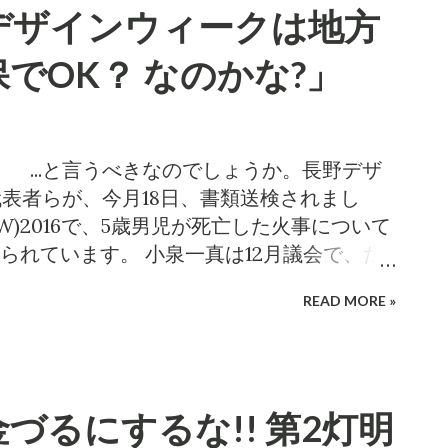
デザインウィークは地方
でOK？ なのかな?」
 ...と言うべきなのでしょうか。長野デザ
代表者らが、今月18日、書類送検されまし
W)2016で、5歳男児が死亡した火事について
られています。 小泉一真は12月議会で、た
団体とかかわるのはやめて、勇気をもって
READ MORE »
に進言しました。 過去のブログ記事は次の
2灯明まつりのヤミ!! －Nagnao Design
ーション－ 善光寺を東京の金づるにするな!!
agano Design Week 善光寺表参道イルミ
づるにするな!! 第2灯明
Week 2016の5歳児焼死事故を忘れるな! 第2灯明