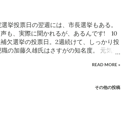
も降って湧いた話...
ての3倍以上の有権者の動員に成功し、嬉し
泉は、どうしてもつちや候補の応援演説を
が、この日実現した。 泣いても笑っても、
院選挙投票日の翌週には、市長選挙もある。
土曜の最後の追い込みが、どれだけ有権者
なんて声も、実際に聞かれるが、あるんです! 10
目になるのではないか。 有権者のみなさ
議補欠選挙の投票日。2週続けて、しっかり投
いただきたい。そしてどうか「つちや龍一
現職の加藤久雄氏はさすがの知名度。 元気玉
たい。それで後悔することはないと、小泉
ホームページ から転載) 今のところ、現職に
脈に不安 現職の選挙運動について、一言だ
READ MORE »
屋龍一郎氏だけ。一騎打ちの選挙戦が見込
らないことがある。このビデオだ。 このビ
スブック から転載) 両名の情報ソースとなる公
現職市長が 、顔を白塗りして「どかん」と連呼
のとおり。経歴等は、こちらをご参照くだ
その他の投稿
というのだろう。 小泉には、さっぱり分か
jp/ http://katoh-hisao.com/ 現職に関して
おけば集票が期待できるという発想は、有
る。が、土屋龍一郎氏のそれは少なく、有
んなモノをアップしても、プラスよりもマ
きく偏りがある。そこで。 つちや龍一郎ト
ことのできる人物が現職候補の陣営にはい
月14日(土) am10:15~10:50 ◆西和田公
分の人脈を長野市政に生かすとウソブく
スト つちや龍一郎氏 ◆主 催 小泉一真 ◆
な人脈の程度は、たかが知れているのでは
32 5123kwazuma@gmail.com なお、11