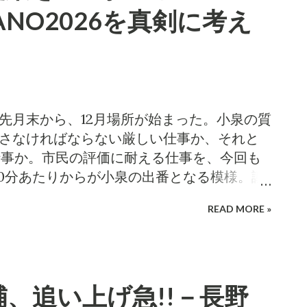
事件がまだ解決していないのに， #ジャパン
実行委員会は一者随意契約で東京の特定非
GANO2026を真剣に考え
ーションと契約していますが、この団体に
該NPO等が東京都の神宮外苑等で開催した
 2016において、屋外展示物から失火し、その結果
ています。警察はなお調査中であり、主催
いないのは、本会議答弁のとおりでありま
の翌日以降、30回以上の開催を誇る 東京デザ
! 先月末から、12月場所が始まった。小泉の質
せん。火災事故に係る問題が決着していな
出さなければならない厳しい仕事か、それと
が、なぜか弘前、嬉野、明日香、藤沢、松
仕事か。市民の評価に耐える仕事を、今回も
ザインウィークを開催しています。東京で
時30分あたりからが小泉の出番となる模様。議
催して問題がないとの考えは、東京以外の
ト中継(または録画配信)で、議会をチェック
READ MORE »
あるものと断ぜざるを得ず、地方創生推進
質問内容について予報!! 2026札幌オリン
のであります。長野市は、このような地方
去の議会発言と酷似することを、IOC(国際
意契約を結ぶ必要があるのか。委員諸兄に
めた。 札幌五輪招致で分散開催案を容認 Ｉ
願いいたします。 本会議一般質問では、契
グラスゴー（英国）共同】国際オリンピック
、追い上げ急!!－長野
ンウィークに係る関与は共催であると、理事
統括部長は２８日、英国のグラスゴーで取