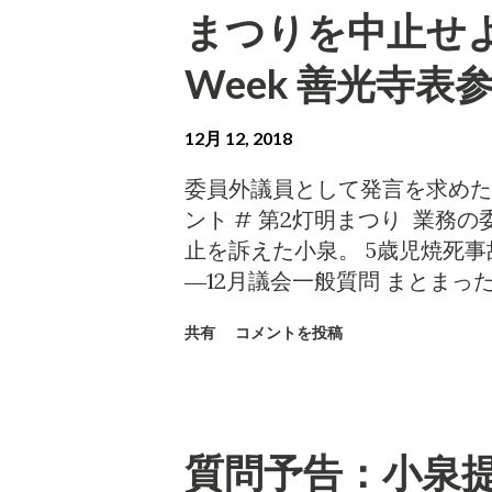
まつりを中止せよ！ ―12月議会
まつりを中止せよ!! 
年、明治神宮外苑で火災による
TDWは開催できない状況に追
Week 善光寺
問われている人物たちは、ND
によるものだからと主張し、矮
12月 12, 2018
見も、これに与するものです。
クが、警察の捜査も遺族への補
委員外議員として発言を求めた
けを取り繕って、長野をはじめ
ント # 第2灯明まつり 業務
これを問題としないばかりか、
止を訴えた小泉。 5歳児焼死事
東京の事件としてはまだ記憶さ
―12月議会一般質問 まとま
生き残りと利権の確保に奔走し
認識していただきたく、 委員
共有
コメントを投稿
態は、国民・市民に知られてい
ャレンジしたことがあり、その
泉一真は、国民・市民に事実を
た。が、今回は委員会日程がタ
サイト「Togetter」を利用し
た。 ＿|￣|○ がっくし。 
上のコメントが殺到する事態と
披露させていただく。 申し上げたい
質問予告：小泉提
30件以上、フェイスブックで2
です。 小泉が一般質問で触れ