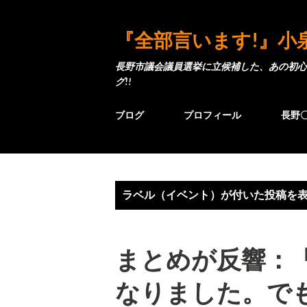
『全部言います!』小
長野市議会議員選挙に立候補した、あの初心
グ!!
ブログ
プロフィール
長野
投
ラベル（
イベント
）が付いた投稿を
稿
まとめが反響：
なりました。で