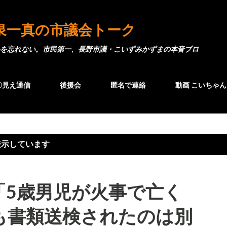
スキップしてメイン コンテンツに移動
泉一真の市議会トーク
を忘れない。市民第一、長野市議・こいずみかずまの本音ブロ
〇見え通信
後援会
匿名で連絡
動画 こいちゃん
表示しています
「5歳男児が火事で亡く
も書類送検されたのは別