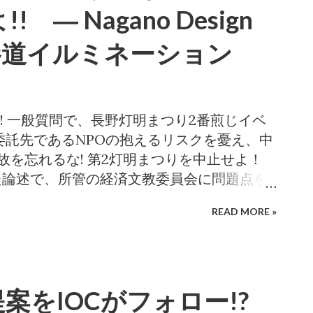
一般質問 地方進出は許されるべきか 2016
― Nagano Design
業務上過失致死傷事件が発生して以降、
い込まれています。一方で、今回刑事責任を
表参道イルミネーション
WはTDW主催の株式会社とは別人格の法人
小化を図っています。また、加藤市長の意
東京で開催できなくなったデザインウィー
償も終わらないうちに、運営団体の外見だ
! 一般質問で、長野灯明まつり2番煎じイベ
とする各自治体に進出しています。国は、
の委託先であるNPOの抱えるリスクを憂え、中
地方創生推進交付金で後押ししています。
故を忘れるな! 第2灯明まつりを中止せよ！
れていますが、地方に進出してビジネスの
った論述で、所管の経済文教委員会に問題点を
ているように見えるデザインウィークの実
外議員発言許可を求めた 。小泉は、以前にチ
READ MORE »
ません。 ツイッターまとめで炎上! そこで小
ときは特に異論なく発言させていただい
しらせるために、昨日、 ツイッターまとめ
イトであったこともあってか、叶わなかっ
てネット上で拡散 。8000以上の閲覧、40以
読み上げ用の原稿を用意していたので、皆様にご
なっています。SNS上では、ツイッターで
のは、Nagano design Weekについて
案をIOCがフォロー!?
0件以上、シェアされました。 #東京デザイ
た内容を整理して申し上げます。善光寺表参