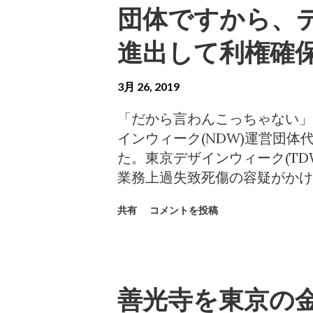
団体ですから、
進出して利権確保
3月 26, 2019
「だから言わんこっちゃない」
インウィーク(NDW)運営団体
た。東京デザインウィーク(TD
業務上過失致死傷の容疑がかけ
だ一人この問題を指摘。そんな
共有
コメントを投稿
中止するべきだと加藤久雄市長
とおりです。 朝日も書けない!? 第
Week 善光寺表参道イルミネ
第2灯明まつりを中止せよ!! ― N
善光寺を東京の金
ネーション Tokyo Design 