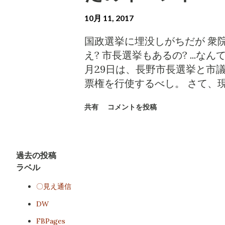
IOC発言は小泉にとっては意外で
る大盛況。陣営はこの日も見立
10月 11, 2017
い悲鳴あげることとなった。小
させてくれと頼み込んでいたの
国政選挙に埋没しがちだが 衆
選挙運動は今日一日で終わる。
え? 市長選挙もあるの? ...
に浸透するかが、勝負の分かれ
月29日は、長野市長選挙と市
ん。明日、投票上に足を運んで
票権を行使するべし。 さて、
郎」の名前を、記していただき
「ドカーン」( 長野商工会議所
は固く信じる。 現職候補の人
共有
コメントを投稿
対抗出馬を表明しているのは土
け、どうしても触れなければな
まれる。 超草の根! ( フェイ
デオの主張は何か。 75歳の 
式ホームページは、それぞれ次
することで何を有権者に訴える
さい。 http://tsuchiya-ryu.
過去の投稿
らない。こんなビデオを流して
の情報はネット上に氾濫してい
ラベル
権者を愚弄するものである。こ
権者の知り得る判断材料には大
〇見え通信
イナスが大きいと、そう諫める
ーク会 を開催することにした。 ◆10
ないのだろう。現職候補は、自
DW
民館(駐車場に限りあり) ◆ゲ
が、諫言する人物もいないよう
FBPages
問合せ先 小泉一真 090-9353-51