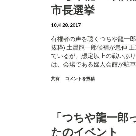
者は強調されていました。「 
材に応じ、２０２６年冬季五輪
市長選挙
しておりました。だから、主催者
市の開催計画で、ボブスレーや
（韓国）に変更して分散開催す
10月 28, 2017
明らかにした。 札幌市が日
開催提案書では札幌市サッポロ
有権者の声を聴くつちや龍一郎
輪統括部長は「既存施設の活用
抜粋) 土屋龍一郎候補が急伸
平昌を受け入れる」と述べた。 (信毎
ているが、想定以上の戦いぶり
ュージュパーク「スパイラル」全
は、会場である婦人会館が駐車
ブスレー・リュージュパーク「
員300人を遥かに上回る動員
ックの分散開催について研究す
共有
コメントを投稿
者は熱狂し、つちやコールに沸
８年３月定例会-3月4日一般
職候補の集会も相当の人を集め
－－スパイラルを競技場に組み
企業の割り当て動員をアテにで
2020の理念にかなうもので
根」を標榜している。ガチガチ
とともに、長野市のオリンピッ
「つちや龍一郎
にも関わらず、想定動員数を上
検討されてはいかがでしょうか
で、何かが動き始めている。 個
たのイベント
事 SAPPORO-NAGANO202
民館は、つちや候補の政策を聞