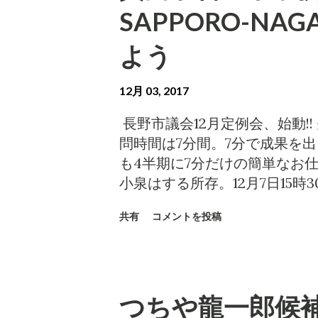
ンウィーク で男児が焼死した
道イルミネーションについては
SAPPORO-NA
デザインウィ...
営利活動法人デザインアソシエ
は未解決の問題があります。当
よう
TOKYO DESIGN WEEK
五歳の男児が逃げ遅れて死亡し
12月 03, 2017
者がご遺族への補償も終わって
す。主催者らは、2016年火災
長野市議会12月定例会、始動!
インウィークを開催できていま
問時間は7分間。7分で成果を
いという自覚の表れと思います
も4半期に7分だけの簡単なお
山、そして長野と、地方ではデ
小泉はする所存。12月7日15
は開催できないが、地方なら開
会傍聴、ケーブルテレビ、ネッ
共有
コメントを投稿
自治体を下に見る思想が背景に
していただきたい。 以下、小泉の
事業の思想に全く相容れないも
ピック分散開催 何と、小泉の過
への敬意を欠いた相手方と、随
オリンピック委員会)が言い始
はそのような観点から審査をお
ＯＣ、そり競技の長野変更 【
つちや龍一郎候補
約相手方NPOの、東京デザイ
委員会（ＩＯＣ）のデュビ五輪