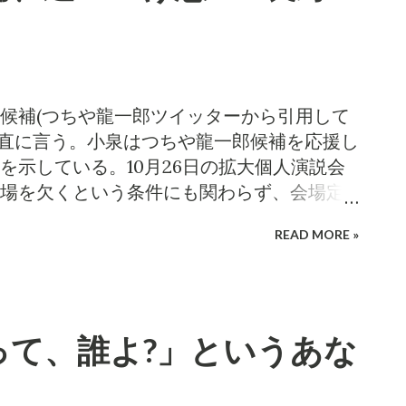
主催がいて、その下の共催という位置付けを
の招致プロセスに正式に参加表明した札幌
と共催者は全く別である」...
スケルトンなどのそり競技を長野県や平昌
る代替案が示された場合に容認する考えを
本オリンピック委員会（ＪＯＣ）に提出した
テイネのコースを改修する計画だが、同五
候補(つちや龍一郎ツイッターから引用して
でコストを削減できるならＩＯＣは長野や
 正直に言う。小泉はつちや龍一郎候補を応援し
web 2017.11.29) 長野市ボブスレー・リ
を示している。10月26日の拡大個人演説会
景 小泉は平成28年度議会で、長野市の ボ
場を欠くという条件にも関わらず、会場定
スパイラル」 を活用し、札幌市とオリンピ
に成功。会場につちや候補が登場すると、有権
る趣旨を提案する質問をしている。 平成２
READ MORE »
きかえった。 これには小泉もビックリ。現
質問 長野市のボブスレー・リュージュパーク
たと聴いたが、アチラは組織選挙。組織・
入れることは、オリンピック・アジェンダ
きる。それに対し、つちや陣営は「超草の
あり、札幌のオリンピック招致をサポートする
の動員をしない、できない選挙体制である
ク資産を活用する道になると思いますが、
って、誰よ?」というあな
回る集会とすることに成功した。長野市
。札幌との共同研究、提案します。 (関連記
人演説会は廊下で立ち見 10月27日の更北公
6で再び冬季五輪を!! ) ...というわけで、今回の
く聴衆で文字通り溢れかえり、立ち見が出