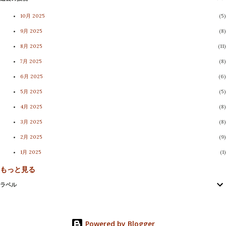
VS 公費飲食を糊塗する議員たち 請願を通すべきであると訴え
10月 2025
5
た小泉の討論は、議会の品位を汚した等との口実により、懲罰
9月 2025
8
動議が提出されている。議会ではこれから懲罰の適否を含めて
8月 2025
11
審査がされることになるが、 制度上は小泉の議会からの除名も
7月 2025
8
ありうる 。 懲罰動議以外にも、発言の一部は議事録削除動議に
6月 2025
6
より削除されている。今般、匿名市民のご協力により、CATV
5月 2025
5
動画から当該討論をテキスト情報としてご提供いただいた。広
4月 2025
8
く市民に議論していただくため、あえて 議事録削除部分-黄色
3月 2025
8
地に着色した部分-も含めて、以下に掲載 させていただく。こ
れが果たして、懲罰動議に当たるものなのか。敢えて削除せね
2月 2025
9
ばならない文言なのか。有権者各位の良識に訴え、ご判断を仰
1月 2025
1
ぐ。 2018年9月25日本会議討論 【小泉一真】千曲衛生施設組合
もっと見る
11月 2024
4
において、定例的に1年に1度程度、議員、それから市長・町
ラベル
10月 2024
9
長、いわゆる組合長ですね。それから監査委員、こういった特
9月 2024
10
別職の方々が公費の支出を受けて飲食を楽しんでおられたとい
8月 2024
5
うことでございます。 この件につきましては、それはいいこ
Powered by Blogger