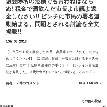
議会除名の危機でも言わねばなら
る。「市議会で反対意見が出た」、「『「市民の理解を得られ
ぬ! 税金で酒飲んだ市長よ市議よ返
るか」といった意見が出た』」というのは、何れも小泉の一般
質問のことだ。他にこの件で質問した議員はいないから、間違
金しなさい!! ピンチに市民の署名運
いない。 市幹部の「異例の変更」というコメントはもっとも
動始まる。問題とされる討論を全文
で、小泉も審議会の方針がひっくり返ることまでは想定してい
掲載!!
なかった。それだけに、望外の大成果だ。 但し、審議会事務局
に問い合わせたところ、審議会では特に小泉発言への言及があ
10月 05, 2018
ったわけではないとのこと。従って小泉発言が審議会に影響を
【1. 市民の血税で宴会した市長・議員等エライ人たち、お金を
与えたというのは、朝日の記者さんが取材を通じて確証を得た
返してください!!】 【2. 請願に賛成した議員に対する不当処分
のだろう。もしかすると、やり直し審議のために審議会委員と
に反対します!!】拡散希望 市民の手により、オンライン署名運
連絡を取った事務局が、市議会の動向などを伝えてあったのか
動が発足した。公費飲食事件についての解決と、小泉の不当処
もしれない。 【一市民の意見を気にした審議会】 10月19日の
分に反対する趣意によるもの。読者諸賢も、ぜひご賛同の署名
信濃毎日新聞北信版から引用する。 「8月の前回会合で1.42%の
共有
2 件のコメント
READ MORE »
をお願いします!! 署名により得られた個人情報は、目的外には
引き上げ幅を答申すると決...
使われません。 なお、この問題の経過については、次のブログ
に詳述してあります。 市民を応援したら懲罰動議!? 1人対35人
その他の投稿
でも退かぬ! 媚びぬ! 省みぬ!! 議会の信頼回復を求める小泉一真
過去の投稿