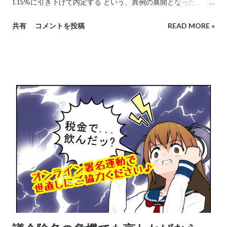
1.15%に引き下げて内定する という、異例の展開となった。
1.42%は高すぎで根拠に乏しいとの小泉の意見は、このブログ
共有
コメントを投稿
READ MORE »
やYoutubeで、また9月定例会一般質問で主張してきた経緯があ
る。 面白いのは、この経緯を新聞報道した2社の記事が、それ
ぞれ違う角度から書かれている点。ポイントを引用しながら紹
介させていただきたい。また、小泉の解説も加えたい。 【小泉
発言を気にした審議会】 10月19日の朝日新聞長野版から引用す
る。 「8月の第3回審議会では1.42%像の結論が出ていたが、そ
の後の 市議会で反対意見が出た ことなどを踏まえ、「市民理解
が得にくい」と判断。「異例の変更」(市幹部)となった。 (中略)
...9月の 市議会定例会では、 長野県知事が一般職と同じ1.15%の
改定率で8月から給料を引き上げたことを踏まえ、これを上回る
率が 「市民の理解を得られるか」といった意見が出た。 第4回
審議会では委員から「県に準じた方がいい」などの発言が相次
いだ。」 嬉しいことに、小泉の議会発言が審議会の念頭にあ
り、報酬等アップ率を引き下げたという趣旨の記事になってい