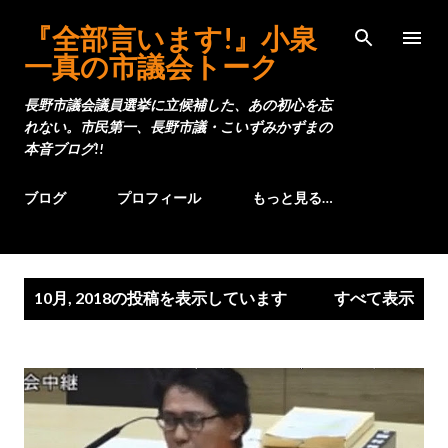
スキップしてメイン コンテンツに移動
『全部言います!』小泉
一真の市議会トーク
長野市議会議員選挙に立候補した、あの初心を忘
れない。市民第一、長野市議・こいずみかずまの
本音ブログ!!
ブログ
プロフィール
もっと見る…
投
10月, 2018の投稿を表示しています
すべて表示
稿