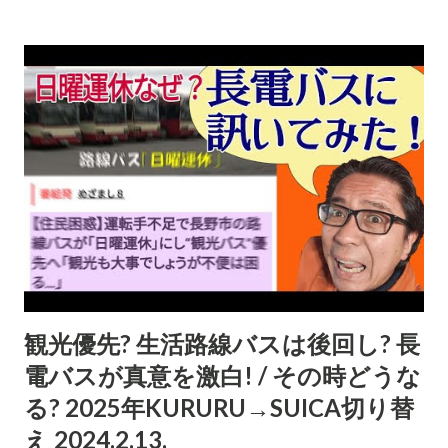
観光優先? 生活路線バスは後回し? 長
電バスが真意を激白! / その時どうな
る? 2025年KURURU→SUICA切り替
え 2024.2.13.