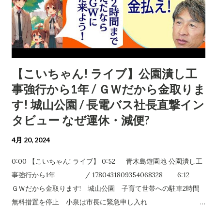
/ 1781234499617268050
https://www.city.nagano.nagano.jp/n60... 48:47 新幹線代
払って、見るのは現場ではなく役所でのプレゼン そんな議員視
察がZoomにならない訳 51:49 野球やろうぜ! 大谷翔平氏寄贈
グラブ 52:48 SaSaLAND内写真と動画 1:07:32 コメント返
【こいちゃん! ライブ】公園潰し工
し②
事強行から1年 / ＧＷだから金取りま
す! 城山公園 / 長電バス社長直撃イン
タビュー なぜ運休・減便?
4月 20, 2024
0:00 【こいちゃん! ライブ】 0:52 青木島遊園地 公園潰し工
事強行から1年 / 1780431809354068328 6:12
ＧＷだから金取ります! 城山公園 子育て世帯への駐車2時間
無料措置を停止 小泉は市長に緊急申し入れ
/ 1780493248202752060 / 1780526251335434338