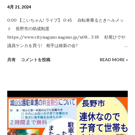
4月 21, 2024
0:00 【こいちゃん! ライブ】 0:45 自転車乗るときヘルメッ
ト 長野市の助成制度
https://www.city.nagano.nagano.jp/n08... 3:18 杉尾ひでや
議員ケンカを買う! 相手は維新の会?
/ 1780920916123480393 7:19 アナログ対応は本庁のみ!
共有
コメントを投稿
READ MORE »
長野市がスポーツ施設予約システムを更新
/ 1781646895376650653
https://www.city.nagano.nagano.jp/n15... 18:48 役所
は紙の事務を放棄するな 21:09 コメント返し① 25:19 投稿
に波紋 公園潰し工事から1年 青木島遊園地
/ 1781639860132143183
https://ssp.kaigiroku.net/tenant/naga...
https://www.city.nagano.nagano.jp/doc... 41:29 マインク
ラフトでこどもを助ける! SaSaLAND視察してきた