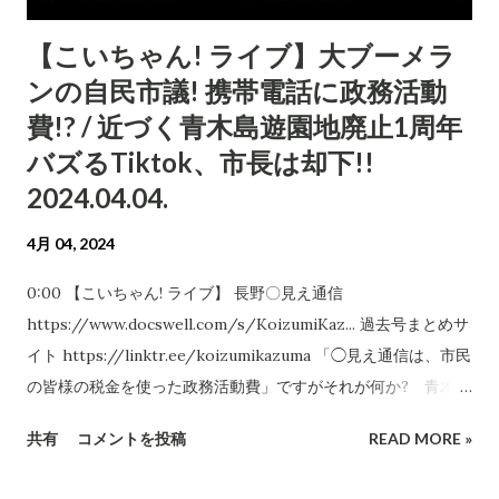
【こいちゃん! ライブ】大ブーメラ
ンの自民市議! 携帯電話に政務活動
費!? / 近づく青木島遊園地廃止1周年
バズるTiktok、市長は却下!!
2024.04.04.
4月 04, 2024
0:00 【こいちゃん! ライブ】 長野〇見え通信
https://www.docswell.com/s/KoizumiKaz... 過去号まとめサ
イト https://linktr.ee/koizumikazuma 「◯見え通信は、市民
の皆様の税金を使った政務活動費」ですがそれが何か? 青木敏
明市議のツイート / 1775160323529744463 市民からの
共有
コメントを投稿
READ MORE »
反論 新友会も広報紙に政務活動費を支出していた!!
/ 1775851222354043105 / 1775836950832070752