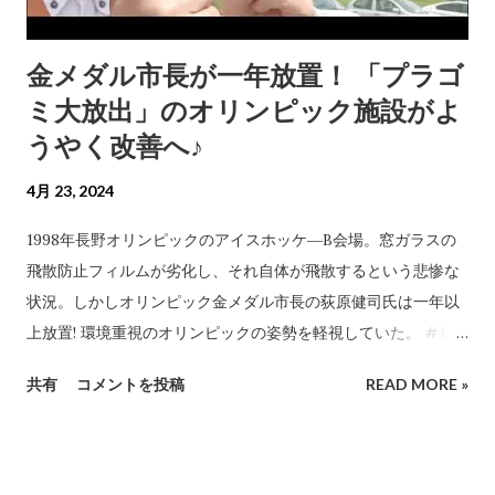
1:30:53 松本パルコ・井上デパート撤退!! 須坂イオンモールに
長野市の対応は？ 1:36:22 コメント返し③
金メダル市長が一年放置！ 「プラゴ
ミ大放出」のオリンピック施設がよ
うやく改善へ♪
4月 23, 2024
1998年長野オリンピックのアイスホッケ―B会場。窓ガラスの
飛散防止フィルムが劣化し、それ自体が飛散するという悲惨な
状況。しかしオリンピック金メダル市長の荻原健司氏は一年以
上放置! 環境重視のオリンピックの姿勢を軽視していた。 #長
野市 #アクアウィング
共有
コメントを投稿
READ MORE »