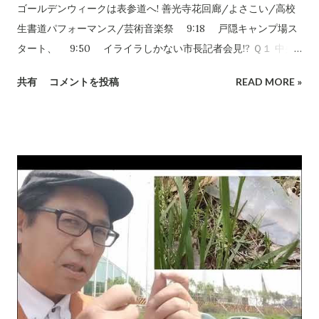
ゴールデンウィークは表参道へ! 善光寺花回廊/よさこい/高校
生書道パフォーマンス/芸術音楽祭 9:18 戸隠キャンプ場ス
タート、 9:50 イライラしかない市長記者会見!? Ｑ１ 中央
通りのGWイベント 変更点は？ 11:22 Ｑ２ 国民スポーツ大
共有
コメントを投稿
READ MORE »
会は続けるのかゼロベースで考える？ 20:40 Ｑ３ 施設の長
寿命化 23:16 Ｑ４ 位置付け役割は？ 29:15 Ｑ５ 財政面
の負担軽減？ 37:28 Ｑ６ 却下した本人が「コメントな
し」!? 青記島遊園地行政不服審査却下 40:05 Ｑ７ 消滅可能
性自治体について 49:43 Ｑ８ 国スポ要員選手について
55:10 Ｑ９ スパイラル存続について 57:47 Ｑ１０ ブレウ
ブウォリアーズ戦績どう思う? 58:17 Ｑ１１ ホワイトリン
クの高機能化 59:29 Ｑ１２ 競技団体が今後果たすべき役割
は？ 1:01:20 コメント返し① 1:01:38 2人の市民と小泉
が会見 青木島遊園地行政不服審査申請却下に不満!! 1:12:30
「討論を３分に」!? 自民党系新友会がワガママ 1:13:01 コメン
ト返し② 1:23:35 本会議討議３分制限について批判