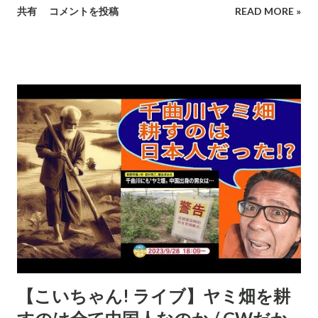
共有
コメントを投稿
READ MORE »
https://www.docswell.com/s/KoizumiKaz... 24:57 コメン
ト返し① 36:02 長電バス社長直撃インタビュー なぜ運休・
減便? (2月23日) • 長電バス社長に直撃インタビュー なぜ運
休・減便? 観光優先? 生活路線は後... 49:25 地酒トレインゆ
けむり号 長野電鉄 https://www.nagaden-
net.co.jp/news/20... 55:38 城山公園駐車場周辺の状況
1:10:20 コメント返し②
【こいちゃん! ライブ】ヤミ畑を耕