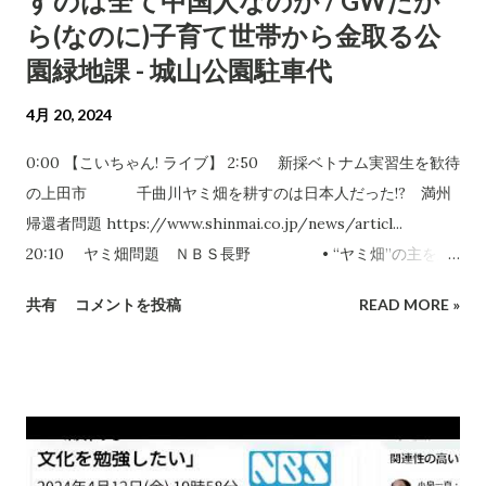
すのは全て中国人なのか / GWだか
ら(なのに)子育て世帯から金取る公
園緑地課 - 城山公園駐車代
4月 20, 2024
0:00 【こいちゃん! ライブ】 2:50 新採ベトナム実習生を歓待
の上田市 千曲川ヤミ畑を耕すのは日本人だった!? 満州
帰還者問題 https://www.shinmai.co.jp/news/articl...
20:10 ヤミ畑問題 ＮＢＳ長野 • “ヤミ畑”の主を直
撃「やめない、知らない」注意無視…河川敷に無許可で1ha...
共有
コメントを投稿
READ MORE »
24:59 不法占拠ヤミ畑を告発するYouTuber • 中
国グループによるとんでもない規模のヤミ畑。長野県千曲川沿
い国有地の不法占... 参考: 中国帰国者/中国残留邦人とは？
https://www.kikokusha-center.or.jp/bu... 32:58 コメント
返し① 36:13 GWだから(なのに)子育て世帯から金取る公園緑
地課 - 城山公園駐車代 / 1779767302378135776