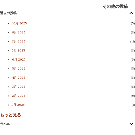
青木敏明市議・新友会の政務活動費支出報告書 個人の電
その他の投稿
話にも公金支出!?
過去の投稿
https://www.city.nagano.nagano.jp/doc...
10月 2025
5
https://www.city.nagano.nagano.jp/doc... 政務活動費の
9月 2025
8
あらまし https://www.city.nagano.nagano.jp/n44... 近づ
8月 2025
11
く青木島遊園地廃止1周年 市長、ナイス4月バカ
7月 2025
8
https://www.tiktok.com/@koizumikazuma... 検証委員会
6月 2025
6
の検証が必要だ / 1770283594243826076 「青木島
5月 2025
5
遊園地」廃止巡る審査請求 長野市長が却下
4月 2025
8
/ 1775769612682228071 裁決書
3月 2025
8
https://www.docswell.com/s/KoizumiKaz...
2月 2025
9
1月 2025
1
もっと見る
11月 2024
4
ラベル
10月 2024
9
9月 2024
10