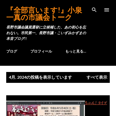
スキップしてメイン コンテンツに移動
『全部言います!』小泉
一真の市議会トーク
長野市議会議員選挙に立候補した、あの初心を忘
れない。市民第一、長野市議・こいずみかずまの
本音ブログ!!
ブログ
プロフィール
もっと見る…
投
4月, 2024の投稿を表示しています
すべて表示
稿