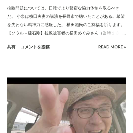
拉致問題については、日韓でより緊密な協力体制を取るべき
だ。 小泉は横田夫妻の講演を長野市で聴いたことがある。希望
を失わない精神力に感服した。 横田滋氏のご冥福を祈ります。
【ソウル＝建石剛】拉致被害者の横田めぐみさん（当時１３
歳）の父・滋さんの訃報（ふほう）は、日本と同様に被害者の
共有
コメントを投稿
READ MORE »
いる韓国にも、悲しみとともに広がった。 「日本人拉致事件の
象徴である、めぐみさんの父が死亡..... June 07, 2020 at
05:29AM