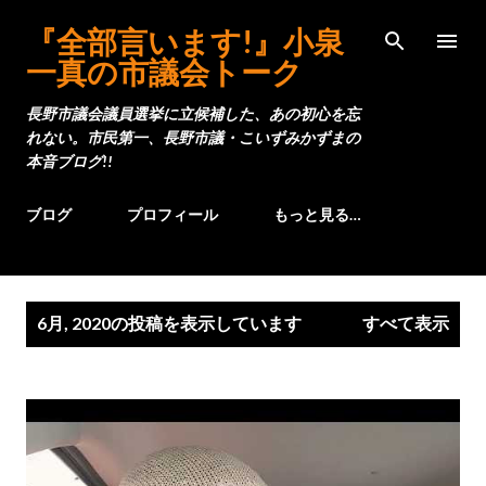
スキップしてメイン コンテンツに移動
『全部言います!』小泉
一真の市議会トーク
長野市議会議員選挙に立候補した、あの初心を忘
れない。市民第一、長野市議・こいずみかずまの
本音ブログ!!
ブログ
プロフィール
もっと見る…
投
6月, 2020の投稿を表示しています
すべて表示
稿