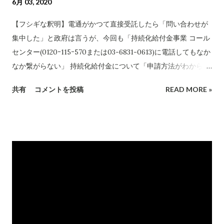
6月 03, 2020
【フシギな釈明】電通がかつて直接受託したら「問い合わせが
集中した」と政府は言うが、今回も「持続化給付金事業 コール
センター(0120ｰ115ｰ570または03-6831-0613)に電話してもなか
なか繋がらない」 持続化給付金について「申請方法がわからな
い」「提出書類がわからない」という方がいます。持続化給付
共有
コメントを投稿
READ MORE »
金のサイトでもよくある質問を掲載していますが、それでも自
分の聞きたいことが掲載されていません。そして、お... June
03, 2020 at 05:35AM