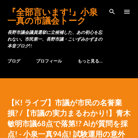
スキップしてメイン コンテンツに移動
『全部言います!』小泉
一真の市議会トーク
長野市議会議員選挙に立候補した、あの初心を忘
れない。市民第一、長野市議・こいずみかずまの
本音ブログ!!
ブログ
プロフィール
もっと見る…
【K! ライブ】市議が市民の名誉棄
損? /【市議の実力まるわかり!】青木
敏明市議68点で落第!? Aiが質問を採
点! - 小泉一真94点! 試験運用の意外