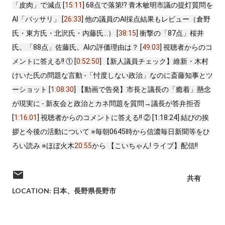
「皮肉」で減点 [
15:11
] 68点で落第!? 青木敏明市議の提灯質問を
AI「バッサリ」 [
26:33
] 他の議員のAI採点結果もレビュー（倉野
氏・東方氏・北沢氏・内藤氏…） [
38:15
] 衝撃の「87点」桜井
氏。「88点」佐藤氏。AIの評価理由は？ [
49:03
] 視聴者からのコ
メントに答える!! ① [
0:52:50
] 【新人議員チェック】維新・木村
けいた氏の問題な言動 -「忖度しない政治」なのに斎藤知事とツ
ーショット [
1:08:30
] 【動画で告発】市長と議長の「癒着」懸念
が現実に - 新友会と政治とカネ問題を質問→議長が答弁拒否
[
1:16:01
] 視聴者からのコメントに答える!! ② [
1:18:24
] 結びの挨
拶と今後の活動について ※毎朝0645時から信濃毎日新聞等をひ
ろい読み ※ほぼ火木
20:55
から 【こいちゃん! ライブ】配信!!
共有
LOCATION:
日本、長野県長野市