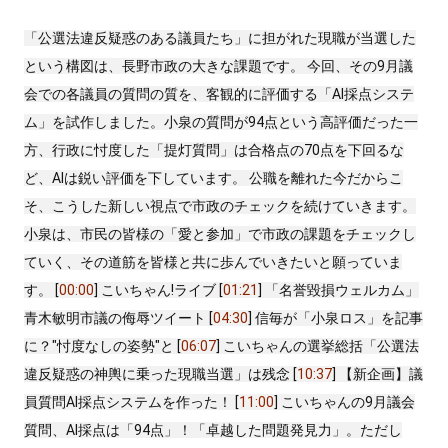
「公選法違反疑惑のある議員たち」に担がれた現職が当選した
という構図は、長野市政の大きな課題です。 今回、その9月議
会での各議員の質問の質を、客観的に評価する「AI採点システ
ム」を試作しました。小泉の質問が94点という高評価だった一
方、行政に忖度した「提灯質問」は合格点の70点を下回るな
ど、AIは鋭い評価を下しています。 公職を離れた今だからこ
そ、こうした新しい視点で市政のチェックを続けていきます。
小泉は、市民の皆様の「愛と参加」で市政の課題をチェックし
ていく、その道筋を皆様と共に歩んでいきたいと願っていま
す。 [
00:00
] こいちゃん!ライブ [
01:21
] 「名誉毀損ウェルカム」
青木敏明市議の侮辱ツイート [
04:30
] 信毎が「小泉ロス」を記事
に？"忖度なしの姿勢"と [
06:07
] こいちゃんの選挙総括「公選法
違反疑惑の神輿に乗った現職当選」は残念 [
10:37
] 【新企画】議
員質問AI採点システムを作った！ [
11:00
] こいちゃんの9月議会
質問、AI採点は「94点」！「卓越した問題発見力」。ただし