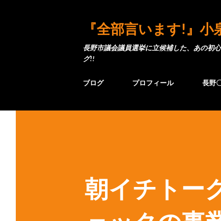
『全部言います!』小
長野市議会議員選挙に立候補した、あの初心
グ!!
ブログ
プロフィール
長野
朝イチトー