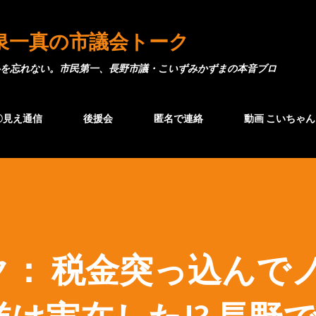
スキップしてメイン コンテンツに移動
泉一真の市議会トーク
を忘れない。市民第一、長野市議・こいずみかずまの本音ブロ
〇見え通信
後援会
匿名で連絡
動画 こいちゃん
ク： 税金突っ込んで