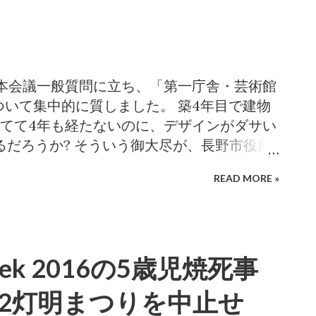
会本会議一般質問に立ち、「第一庁舎・芸術館
ついて集中的に質しました。 築4年目で建物
建てて4年も経たないのに、デザインがダサい
るだろうか? そういう御大尽が、長野市役所
に盛られた5千万円の「第一庁舎・芸術館1階
READ MORE »
議な事業だ。 信濃毎日新聞も 今年4月20
、多額の費用をかけて改修することに対し、
報道した。 にほんブログ村ランキング参加
スするのか? 市の説明を小泉なりに要約する
 Week 2016の5歳児焼死事
ールまでの動線が分かりにくいとの利用者
から芸術館に至るルートに非日常性を持た
第2灯明まつりを中止せ
ということになる。 この「非日常性」とい