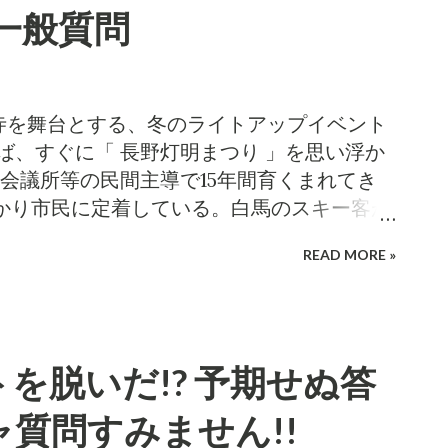
ンとこない。まあ、百歩譲って芸術館には
会一般質問
しれない。が、設計・建設の段階で、ホー
分考慮された筈だ。よって後付けのデザイ
職員の仕事場であり、機能的であればよ
事など不要。 小泉は機能面の問題と意匠面
市善光寺を舞台とする、冬のライトアップイベント
る。なるほどホールへの道筋の案内は、充
ば、すぐに「 長野灯明まつり 」を思い浮か
施設が備えるべき機能でもある。そのため
会議所等の民間主導で15年間育くまれてき
程度は行ってよい。しかし、それを「空間
かり市民に定着している。白馬のスキー客が
広げると、それがなくては芸術館や庁舎の
る等、観光資源としても認知が進み、今や
READ MORE »
とは考えにくい。「装飾」は機能とは関係
ところが、灯明まつりのコンセプトに競合す
こで、という訳か、市役所はこれらをあえて
つある。しかも、主催は誰あろう、長野市
だが、これは「機能面の改善を含むんだか
esign Week 善光寺表参道イルミネーション
弁する作戦に見える。それって、何のため?
ね、どうにも。そこで 「第2灯明まつり」
を脱いだ!? 予期せぬ答
にほんブログ村ランキング参加中 決めたルー
てきたブランド力を流用する強かなマーケ
るチート予算 これからの世の中、施設の維
表して、当ブログではそう略称させていた
質問すみません!!
口減少に伴い利用者も税収も減っていく。
!! 小泉は、このイベントに絞り、 今月6