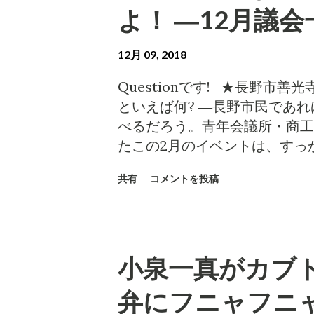
う言葉が、どうにも小泉にはピ
よ！ ―12月議
そんなものがあっても良いかも
ル施設が持つべき意匠性には十
12月 09, 2018
ン工事など不要。第一庁舎は市
い。よって後付けのデザイン工
Questionです! ★長野
の問題は、分けるべきだと考え
といえば何? ―長野市民であれ
実した方が親切だろうし、市の
べるだろう。青年会議所・商工
にデザインを統一した看板設置
たこの2月のイベントは、すっ
装飾デザイン」にまで風呂敷を
夜のアトラクションとして訪れ
共有
コメントを投稿
サービス提供にまで支障がある
長野市の宝と言える存在だ。 
なく、不要不急のものだ。 そ
る類似イベントが、開催されつ
一括し、予算執行する方針なの
なのだ。称して「 Nagano D
ら必要ですっ認めてっ」、と強
」。こりゃ、長くて呼びづらい
小泉一真がカブト
誰トクなの? 第一庁舎フロア 
と、民間がコツコツと積み上げ
ルを自分で破る！ 市民を裏切
ティングのテクニックに敬意を
弁にフニャフニャ
持・更新にカネがかかるが、人
だく。 第2灯明まつりに疑義あり