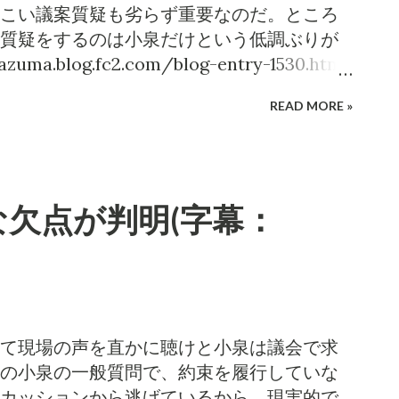
に就いている者が、信じがたいほどの割合
こい議案質疑も劣らず重要なのだ。ところ
ではある。が、ここではその議論は置く。
質疑をするのは小泉だけという低調ぶりが
泉と同じレベルで論じられるようになった
ma.blog.fc2.com/blog-entry-1530.html
法的な返納の方法を論じられるようになっ
ろが、この日は小泉の議案質疑に続き、追加提
食した議員たちと、千曲衛生施設組合長岡田
READ MORE »
疑を行った。小泉以外の議員が議員質疑をす
納ができなければ、飲食に費やされた公費は返
驚いた。 何となく、「議案質疑は滅多にや
ジックで押し切ろうとしている。 完全アウ
、長野市議会にはある。特に与党的な立場
費飲酒事件の幕引きは許さないっ
wakazuhiko.naganoblog.jp/d2017-12-
a.jp/2018/05/blog-post.html 「自主返納以
欠点が判明(字幕：
りは、もちろんない。というよりも、特に条例案・
昭雄市長 長野朝日放送 2018.05.23 こ
施する直前に、十分に質疑して議会はチェ
の質問の目的となる。 「返したい」と加藤
らないと小泉は考える。小泉は議会全体と
はしていないとのこと。小泉の公職選挙法違
疑が有効であることを、身をもって示した
ma.blog.fc2.com/blog-entry-1549.html
ることで給料をいただいているとの考え方
て現場の声を直かに聴けと小泉は議会で求
計な発言しないことが議員の仕事」とホラ
の小泉の一般質問で、約束を履行していな
ない。それって体の良いサボりの口実でし
カッションから逃げているから、現実的で