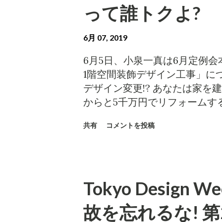
って誰トクよ?
6月 07, 2019
6月5日、小泉一真は6月定例
1階空間装飾デザイン工事」に
デザイン変更!? あなたは家を
からと5千万円でリフォームす
には居るらしい。 今年度予算
共有
コメントを投稿
空間装飾デザイン工事」は不可思
日、「完成からわずか3年余で
市議会から批判も出ている」と
中 動線案内と非日常性はクロ
Tokyo Design
と、「第一庁舎から芸術館各ホ
の声に答える。ついでに、庁舎
故を忘れるな! 
せる空間装飾デザインを施す」