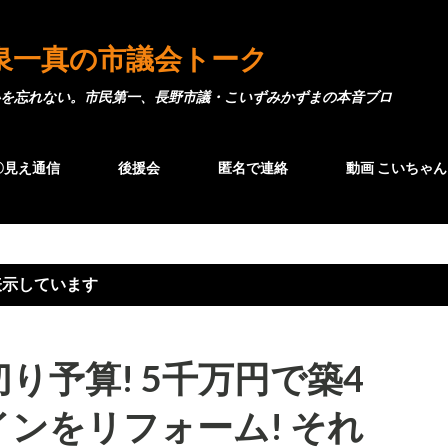
スキップしてメイン コンテンツに移動
泉一真の市議会トーク
を忘れない。市民第一、長野市議・こいずみかずまの本音ブロ
〇見え通信
後援会
匿名で連絡
動画 こいちゃん
表示しています
り予算! 5千万円で築4
ンをリフォーム! それ