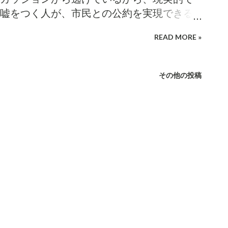
は活発な発言がある議会ということ。通年
嘘をつく人が、市民との公約を実現できる
だが、まず議案を下調べし勉強し通告書を
見たり。
熱心であることが議会の活性化だ。こう言
READ MORE »
質疑し続けるのは、いつかそれが長野市議
ないという空気を作りたいとの思いからで
その他の投稿
今回2名の議員質疑は、事前に議会に対して説
び議場で問う内容を含むものであった。分
事録に残す。議会のチェックとしてありう
う議案質疑はなされてこなかった。 気負わ
ったとすれば、常...