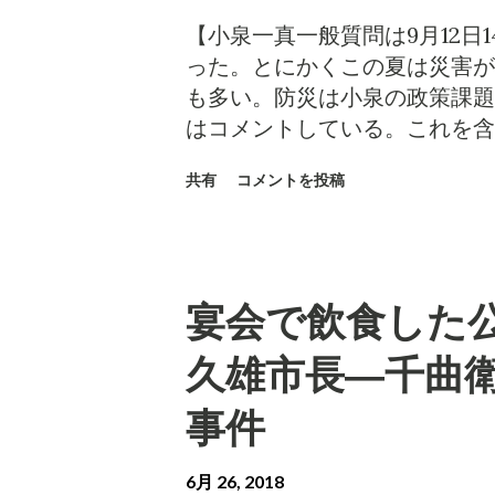
数にも働きかけていくと、7月
【小泉一真一般質問は9月12日
じさせる答弁となった。立派な
った。とにかくこの夏は災害が
に、生活保護のケースワーカー
も多い。防災は小泉の政策課題
積み上げた苦労が分かるだけに
はコメントしている。これを含
った。 調査した時点から、議
人かの議員がするのではないか
善するという事態は、7年間務
共有
コメントを投稿
リスクについて】 小泉は今年
誤算だ。質問後に担当責任者に
上の被害が出ないかと恐れてい
と、「はっぱをかけました」と
校・保育園等で放置されるよう
泉の照会がよい影響をもたらし
下にいる。だが独り暮らしの、
場の質問だけではない のだ。
宴会で飲食した
クに誰が注意をはらってくれる
さないようにするのが行政の仕
だ。 今年6月、厚生労働省は
久雄市長―千曲
が伸びない遠因になっているの
用を支給することを認めた。何
いきなり崩されてしまい、市長
対策は、網戸の設置までで、エ
事件
る趣旨ではないと確認して、良
た時代もあった。この画期的な
んなこともあ...
ていないとの指摘がある。そこ
6月 26, 2018