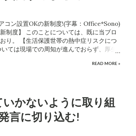
間の全部を一つのテーマに注ぎ込んだの
れでも質問時間は充分ではなかった。 質問
ジにリンク http://www.nagano-
ン設置OKの新制度!(字幕：Office*Sono)
pl=play_vod&inquiry_id=2528 火災で5歳男児が死
新制度】 このことについては、既に当ブロ
市は第2灯明まつりの実行委員会を組織し、
おり。 【生活保護世帯の熱中症リスクにつ
一者随意契約で善光寺ライトアップ等を在京の
ついては現場での周知が進んでおらず、厚生
4100万円。 ところが、このNPOには未解決
出し、自治体に周知を徹底しているほどだ。
たイベントの屋外展示物から出火し、逃げ遅
READ MORE »
よるエアコン設置実績について今年7月に照
るのだ。TOKYO DESIGN WEEK 2016
制度を承知していなかった。そのときの回
だけでなく、 事故後の主催者の対応にも、当時
るが、実績はゼロとのこと。熱中症罹患リス
、Tokyo Design Week 2016は中
世帯には促しているとのことだったが、も
esign Weekは、それ以降開催できずにい
ていかないように取り組
でエアコンを付けましょうと勧奨する積極
小泉は、取り組みを強化させる意図の下、9
の発言に切り込む!
振り質問】 ところが今月12日の一般質問の
16世帯に増え、その半分の8世帯ではエアコ
進められているとのこと。さらに残りの半