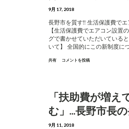
だか...
日、一般質問に立った。質問時
9月 17, 2018
は、小泉としては初めてだ。そ
に立つ小泉―長野市議会動画配信ペー
長野市を質す!! 生活保護費でエアコ
city.stream.jfit.co.jp/?t
【生活保護費でエアコン設置の
亡―問題未解決の委託先団体 
グで書かせていただいていると
6100万円を交付。実行委は
いて】 全国的にこの新制度に
NPOに委託発注した。契約額は
労働省は今年7月に通知文を発
の問題がある。 東京で開催し
共有
コメントを投稿
小泉が長野市での保護費支出に
れた5歳男児が、幼い命を落としてい
会したところ、担当責任者は新
でのこと だ。 事故そのもの
答では、対象は10世帯存在す
の世論は批判的 であった。 事故の翌日
クに注意を払うよう、生活保護
止。長い歴史を誇ったTokyo D
「扶助費が増え
う一歩踏み込んで、新制度の下
る。 質問に対し、...
性が感じられなかった。そこで
む」...長野市長
月議会で質問した。 【嬉しい空
答弁では、8月末時点で対象は
9月 11, 2018
ンを設置したか、設置の準備が