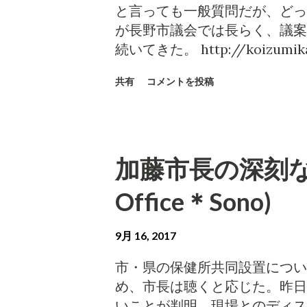
職選挙法の基礎を知らずに公職
と言っても一般質問だが、どっ
でいる事実は、それ自体が問題
が長野市議会では長らく、議案
自主返納が不可と、ようやく小
続いてきた。 http://koizumikazu
ことは、喜ばねばならない。合
小泉に続く議案質疑が! とこ
たのだから。 しかし、公費飲
共有
コメントを投稿
出の議案に対し2名の議員が質
昭雄氏(千曲市長)は、自主返
ることは稀なので、小泉もやや
せないと、およそ理解不能なロ
るものじゃない」という空気が
ェイの猿芝居に小泉乱入!! 公
を気取っている議員。 http://ichika
https://www.koizumikazum
加藤市長の深刻な
09.html が、そんな決ま
外にやり方はない」と主張する岡田
改正案などは、新しい制度を実
Office＊Sono)
の流れを断ち切ることが、小泉
ックの役割を果たさなければな
市長 加藤市長は「自主返納」
しての問題点の共有に、議案質
反であるとの説明を受...
9月 16, 2017
こともある。 http://koizumikazu
小泉は議員として議場で発言す
市・県の保健所共同設置につい
なので、「議案通過のために余
め、市長は聴くと応じた。昨日
を吹くような議員とは肌が合わ
いことが判明。現場とのディス