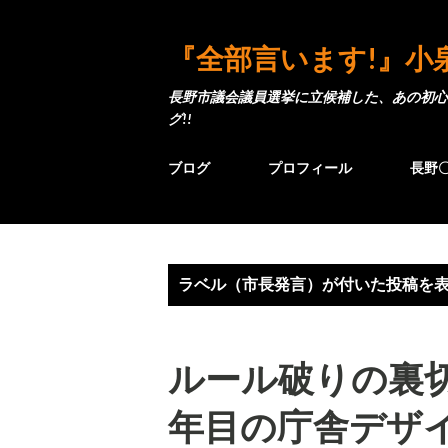
『全部言います!』小
長野市議会議員選挙に立候補した、あの初心
グ!!
ブログ
プロフィール
長野
投
ラベル（
市長発言
）が付いた投稿を
稿
ルール破りの裏切
年目の庁舎デザイ