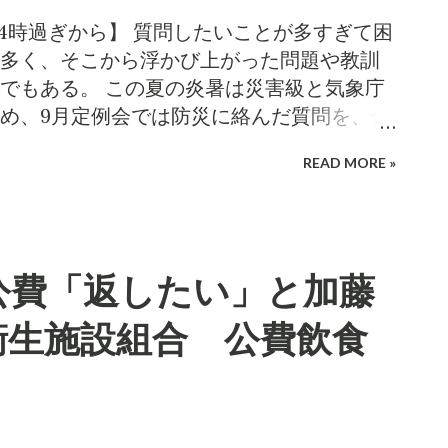
時点に得た心証からは一転して、積極性を感
14時過ぎから】 質問したいことが多すぎて困
成果だと思う。小泉は長野県庁奉職時代
多く、そこから浮かび上がった問題や教訓
を経験している。ゼロからここまで実績を
でもある。 この夏の炎暑は災害級と気象庁
、積極性を評価すると申し上げるしかなか
め、9月定例会では防災に絡んだ質問を、何
会での質問までの短期間に、問題を劇的に改
と予想している。 【生活保護世帯の熱中症
めた議員生活の間でも稀有のことで、嬉しい
READ MORE »
のような暑さの中で、特にお年寄りに、健康
会い、「頑張ってくれたんですね」と労う
る。子どもも熱中症には弱いが、家庭・学
答えていた。質問としては空振りだが、 小
なことが無い限り、誰かしら保護責任者の
たのなら、それでいい。議員の活動は、議
経済的に苦しい高齢者の場合、熱中症リス
 実は、当初の質問プランでは、扶助費を増や
公費「返したい」と加藤
だろうか。例えば、生活保護受給者とか
事と言う市長発言が、エアコン設置の実績
生活保護受給を始めた世帯に、エアコン設置費
衛生施設組合 公費飲食
ではないかと指摘するはずだった。それが
と、それまでに保護世帯に認められた暑さ
発言についても扶助費をいたずらに抑制す
アコンを設置すると外すように指導してい
しとした。 【加藤市長発言の真意は?】 こ
新制度が、周知されず、効果的に運用され
で質問。 小泉の一般質問(予定)：生活保護