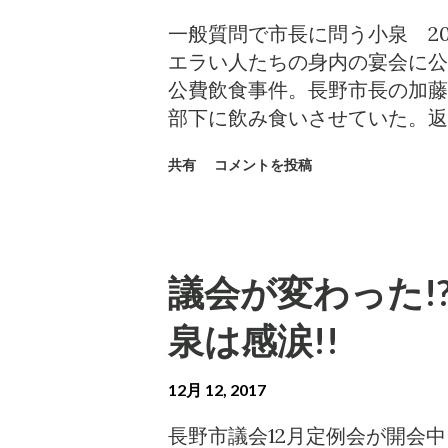
制度運用について ●今年6月
エアコン購入・設置費用を支給
一般質問で市長に問う小泉 201
給対象となり得る被保護世帯に
エラい人たちの身内の宴会に公
実績は。 ●国の制度を最大限
公費飲食事件。長野市長の加藤
を回避し生存権を確保する責務
部下に飲み食いさせていた。返
待つ姿勢になっていないか。今
いうのが、3月議会の市長答弁
共有
コメントを投稿
このイラストのような発言が、
３月議会以降、千曲市、坂城町
身に経済的弱者を守ろうとする
設組合事業部が改めて弁護士に
の市場調査をして―と言っても
があることから、自主返納は見
ただけだが―5万円程度で設置
ん。 自主返納＝選挙区での寄
議会が変わった!
は、できるはずだ。これは、市
の最低限の知識として知ってお
だけの話ではない。生活保護を
泉も、組合議会が決めた自主返
泉は感涙!!
健康被害が出れば、責任を問わ
的であった。ブログでも書い
なかった市の福祉事務所なのだ。
https://www.koizumikazuma
12月 12, 2017
がら、公費飲食していた加藤市
公職選挙法違反との判断がつい
長野市議会12月定例会が開会中