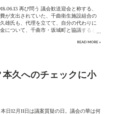
、生活保護受給開始世帯に5万円を上限として
できるとした通知を国が施行している。支
8.06.13 再び問う 議会歓送迎会と称する、
はどのように新制度利用を勧めたか。支給
費が支出されていた、千曲衛生施設組合の
利用することで、社会的弱者の熱中症リスク
久雄氏も、代理を立てて、自分の代わりに
が本市に存する。被保護世帯の支給申請を
金について、千曲市・坂城町と協議すると
後の制度運用に改善すべき点はないか。 ↑
。では、その後どうなったか。 加藤久雄市長
READ MORE »
市役所へのヒアリングの中で聞かれた。親
と協議をしてまいりましたが、千曲衛生施
気構えがあるならば、市内のエアコン価格
確認したところ、公職選挙法違反の可能性
、小泉のしたことは数件の電気屋に電話し
合わさざるを得ず、返納はしておりませ
できる商品があると確認するぐらいのこと
付行為＝公職選挙法違反なんてこと、政治家
? 本久へのチェックに小
民である生活保護受給者の命と健康を守る
かなければならない、イロハの「イ」。小
受給し始めた高齢者世帯等で熱中症による
納方針の合法性については、当初から懐疑
れるのは、対策する制度があるのに運用し
ている。 自主返納の問題点
保護受給...
.jp/2018/02/blog-post_10.html しかしな
長、長野市議ほかの当事者で、自主返納が
た者は、一人もいなかったことになる。公
 本日12月11日は議案質疑の日。議会の華は何