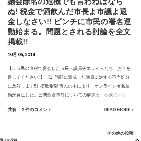
議会除名の危機でも言わねばなら
る。「市議会で反対意見が出た」、「『「市民の理解を得られ
ぬ! 税金で酒飲んだ市長よ市議よ返
るか」といった意見が出た』」というのは、何れも小泉の一般
質問のことだ。他にこの件で質問した議員はいないから、間違
金しなさい!! ピンチに市民の署名運
いない。 市幹部の「異例の変更」というコメントはもっとも
動始まる。問題とされる討論を全文
で、小泉も審議会の方針がひっくり返ることまでは想定してい
掲載!!
なかった。それだけに、望外の大成果だ。 但し、審議会事務局
に問い合わせたところ、審議会では特に小泉発言への言及があ
10月 05, 2018
ったわけではないとのこと。従って小泉発言が審議会に影響を
【1. 市民の血税で宴会した市長・議員等エライ人たち、お金を
与えたというのは、朝日の記者さんが取材を通じて確証を得た
返してください!!】 【2. 請願に賛成した議員に対する不当処分
のだろう。もしかすると、やり直し審議のために審議会委員と
に反対します!!】拡散希望 市民の手により、オンライン署名運
連絡を取った事務局が、市議会の動向などを伝えてあったのか
動が発足した。公費飲食事件についての解決と、小泉の不当処
もしれない。 【一市民の意見を気にした審議会】 10月19日の
分に反対する趣意によるもの。読者諸賢も、ぜひご賛同の署名
信濃毎日新聞北信版から引用する。 「8月の前回会合で1.42%の
共有
2 件のコメント
READ MORE »
をお願いします!! 署名により得られた個人情報は、目的外には
引き上げ幅を答申すると決...
使われません。 なお、この問題の経過については、次のブログ
に詳述してあります。 市民を応援したら懲罰動議!? 1人対35人
その他の投稿
でも退かぬ! 媚びぬ! 省みぬ!! 議会の信頼回復を求める小泉一真
過去の投稿