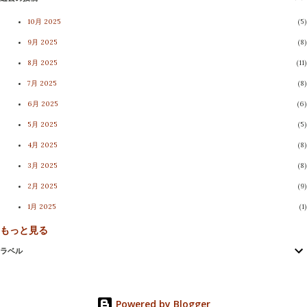
VS 公費飲食を糊塗する議員たち 請願を通すべきであると訴え
10月 2025
5
た小泉の討論は、議会の品位を汚した等との口実により、懲罰
9月 2025
8
動議が提出されている。議会ではこれから懲罰の適否を含めて
8月 2025
11
審査がされることになるが、 制度上は小泉の議会からの除名も
7月 2025
8
ありうる 。 懲罰動議以外にも、発言の一部は議事録削除動議に
6月 2025
6
より削除されている。今般、匿名市民のご協力により、CATV
5月 2025
5
動画から当該討論をテキスト情報としてご提供いただいた。広
4月 2025
8
く市民に議論していただくため、あえて 議事録削除部分-黄色
3月 2025
8
地に着色した部分-も含めて、以下に掲載 させていただく。こ
れが果たして、懲罰動議に当たるものなのか。敢えて削除せね
2月 2025
9
ばならない文言なのか。有権者各位の良識に訴え、ご判断を仰
1月 2025
1
ぐ。 2018年9月25日本会議討論 【小泉一真】千曲衛生施設組合
もっと見る
11月 2024
4
において、定例的に1年に1度程度、議員、それから市長・町
ラベル
10月 2024
9
長、いわゆる組合長ですね。それから監査委員、こういった特
9月 2024
10
別職の方々が公費の支出を受けて飲食を楽しんでおられたとい
8月 2024
5
うことでございます。 この件につきましては、それはいいこ
Powered by Blogger