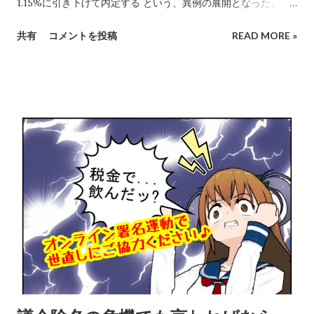
1.15%に引き下げて内定する という、異例の展開となった。
1.42%は高すぎで根拠に乏しいとの小泉の意見は、このブログ
共有
コメントを投稿
READ MORE »
やYoutubeで、また9月定例会一般質問で主張してきた経緯があ
る。 面白いのは、この経緯を新聞報道した2社の記事が、それ
ぞれ違う角度から書かれている点。ポイントを引用しながら紹
介させていただきたい。また、小泉の解説も加えたい。 【小泉
発言を気にした審議会】 10月19日の朝日新聞長野版から引用す
る。 「8月の第3回審議会では1.42%像の結論が出ていたが、そ
の後の 市議会で反対意見が出た ことなどを踏まえ、「市民理解
が得にくい」と判断。「異例の変更」(市幹部)となった。 (中略)
...9月の 市議会定例会では、 長野県知事が一般職と同じ1.15%の
改定率で8月から給料を引き上げたことを踏まえ、これを上回る
率が 「市民の理解を得られるか」といった意見が出た。 第4回
審議会では委員から「県に準じた方がいい」などの発言が相次
いだ。」 嬉しいことに、小泉の議会発言が審議会の念頭にあ
り、報酬等アップ率を引き下げたという趣旨の記事になってい