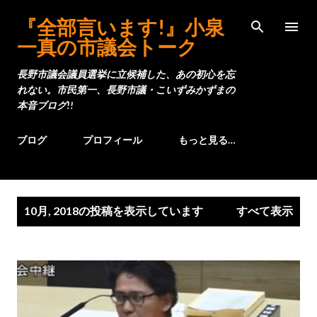
スキップしてメイン コンテンツに移動
『全部言います!』小泉
一真の市議会トーク
長野市議会議員選挙に立候補した、あの初心を忘
れない。市民第一、長野市議・こいずみかずまの
本音ブログ!!
ブログ
プロフィール
もっと見る…
投
10月, 2018の投稿を表示しています
すべて表示
稿