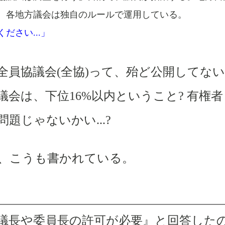
、各地方議会は独自のルールで運用している。
ださい...
」
全員協議会
(
全協
)
って、殆ど公開してない
議会は、下位
16%
以内ということ
?
有権者
問題じゃないかい
...?
、こうも書かれている。
議長や委員長の許可が必要』と回答した