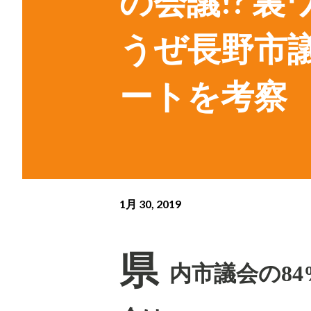
の会議!? 
うぜ長野市議
ートを考察
1月 30, 2019
県
内市議会の
84