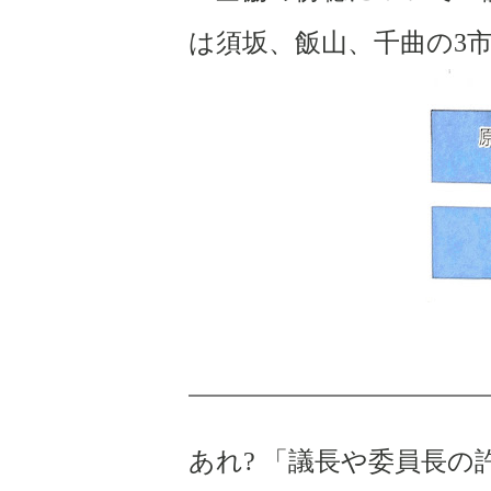
は須坂、飯山、千曲の
3
あれ
?
「議長や委員長の