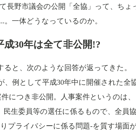
て長野市議会の公開「全協」って、ちょ
...
。一体どうなっているのか。
平成
30
年は全て非公開
!?
すると、次のような回答が返ってきた。
が、例として平成
30
年中に開催された全
案件につき非公開。人事案件というのは、
、民生委員等の選任に係るもので、全員
まりプライバシーに係る問題
-
を質す場面