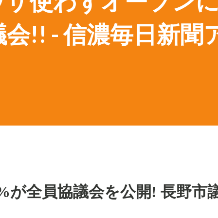
裏ワザ使わずオープン
会!! - 信濃毎日新聞
%
が全員協議会を公開
!
長野市