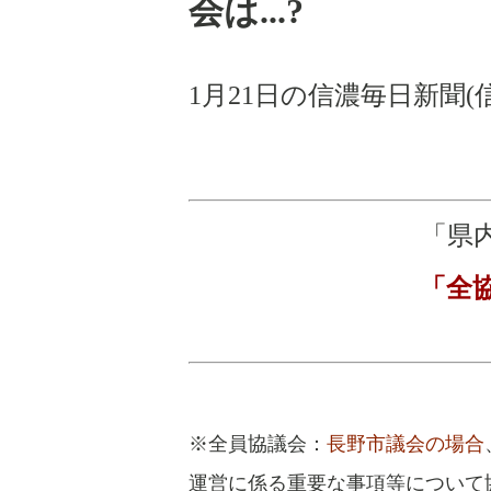
会は
...?
1
月
21
日の信濃毎日新聞
(
※全員協議会：
長野市議会の場合
運営に係る重要な事項等について