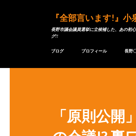
『全部言います!』小
長野市議会議員選挙に立候補した、あの初心
グ!!
ブログ
プロフィール
長野
「原則公開