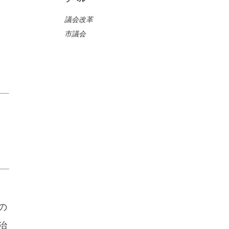
議会改革
市議会
の
治