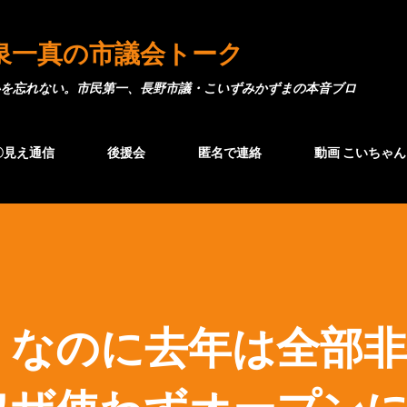
スキップしてメイン コンテンツに移動
泉一真の市議会トーク
を忘れない。市民第一、長野市議・こいずみかずまの本音ブロ
〇見え通信
後援会
匿名で連絡
動画 こいちゃん
」なのに去年は全部非