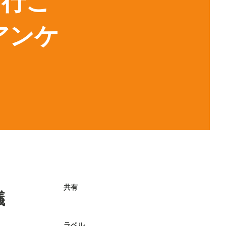
に行こ
アンケ
共有
議
ラベル