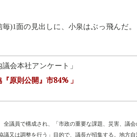
信毎
)1
面の見出しに、小泉はぶっ飛んだ。
「県内議会本社アンケート」
「全協『原則公開』市
84%
」
、全議員で構成され、「市政の重要な課題、災害、議会
協議又は調整を行う」目的で、議長が招集する。地方自