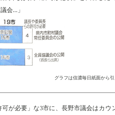
市議会
...
」
グラフは信濃毎日紙面から引
許可が必要」な
3
市に、長野市議会はカウ