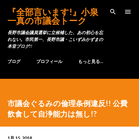
スキップしてメイン コンテンツに移動
『全部言います!』小泉
一真の市議会トーク
長野市議会議員選挙に立候補した、あの初心を忘
れない。市民第一、長野市議・こいずみかずまの
本音ブログ!!
ブログ
プロフィール
もっと見る…
市議会ぐるみの倫理条例違反!! 公費
飲食して自浄能力は無し!?
1月 15, 2018