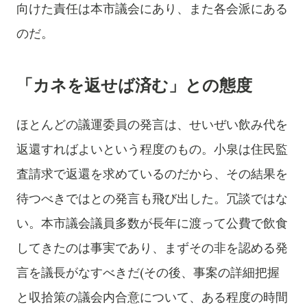
向けた責任は本市議会にあり、また各会派にある
のだ。
「カネを返せば済む」との態度
ほとんどの議運委員の発言は、せいぜい飲み代を
返還すればよいという程度のもの。小泉は住民監
査請求で返還を求めているのだから、その結果を
待つべきではとの発言も飛び出した。冗談ではな
い。
本市議会議員多数が長年に渡って
公費で
飲食
してきたのは事実であり、まずその非を認める発
言を議長がなすべきだ(その後、事案の詳細把握
と収拾策の議会内合意について、ある程度の時間