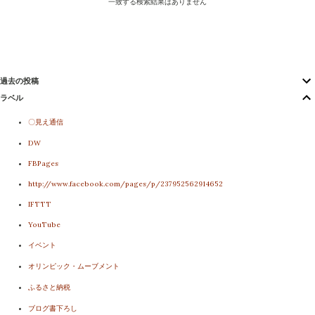
一致する検索結果はありません
過去の投稿
ラベル
〇見え通信
DW
FBPages
http://www.facebook.com/pages/p/237952562914652
IFTTT
YouTube
イベント
オリンピック・ムーブメント
ふるさと納税
ブログ書下ろし