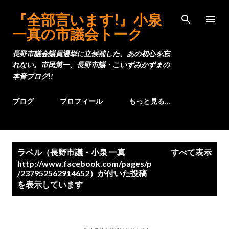
スキップしてメイン コンテンツに移動
『全部言います!』小泉
一真の市議会トーク
長野市議会議員選挙に立候補した、あの初心を忘
れない。市民第一、長野市議・こいずみかずまの
本音ブログ!!
ブログ
プロフィール
もっと見る…
投
ラベル（
長野市議・小泉 一真
すべて表示
稿
http://www.facebook.com/pages/p
/237952562914652
）が付いた投稿
を表示しています