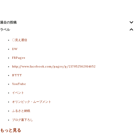
過去の投稿
ラベル
〇見え通信
DW
FBPages
http://www.facebook.com/pages/p/237952562914652
IFTTT
YouTube
イベント
オリンピック・ムーブメント
ふるさと納税
ブログ書下ろし
もっと見る
メディア露出