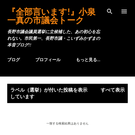
スキップしてメイン コンテンツに移動
『全部言います!』小泉
一真の市議会トーク
長野市議会議員選挙に立候補した、あの初心を忘
れない。市民第一、長野市議・こいずみかずまの
本音ブログ!!
ブログ
プロフィール
もっと見る…
投
ラベル（
選挙
）が付いた投稿を表示
すべて表示
稿
しています
一致する検索結果はありません