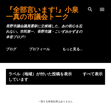
スキップしてメイン コンテンツに移動
『全部言います!』小泉
一真の市議会トーク
長野市議会議員選挙に立候補した、あの初心を忘
れない。市民第一、長野市議・こいずみかずまの
本音ブログ!!
ブログ
プロフィール
もっと見る…
投
ラベル（
地域
）が付いた投稿を表示
すべて表示
稿
しています
一致する検索結果はありません