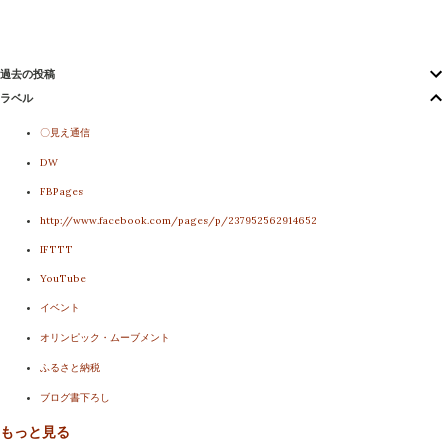
過去の投稿
ラベル
〇見え通信
DW
FBPages
http://www.facebook.com/pages/p/237952562914652
IFTTT
YouTube
イベント
オリンピック・ムーブメント
ふるさと納税
ブログ書下ろし
もっと見る
メディア露出