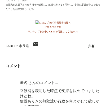
たということ。無念。
土屋氏を支援下さった有権者の皆様に、感謝を捧げると同時に、小泉の応援が非力であっ
たことをお詫び申し上げる。
にほんブログ村
ランキング参加中。Clickで応援してください!!
LABELS:
市長選
共有
コメント
匿名 さんのコメント…
立候補を表明した時点で支持を決めていました
けどね。
建設ありきの無駄遣い行政を何とかして欲しか