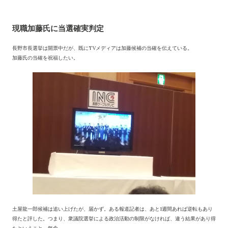
現職加藤氏に当選確実判定
長野市長選挙は開票中だが、既にTVメディアは加藤候補の当確を伝えている。
加藤氏の当確を祝福したい。
土屋龍一郎候補は追い上げたが、届かず。ある報道記者は、あと1週間あれば逆転もあり
得たと評した。つまり、衆議院選挙による政治活動の制限がなければ、違う結果があり得