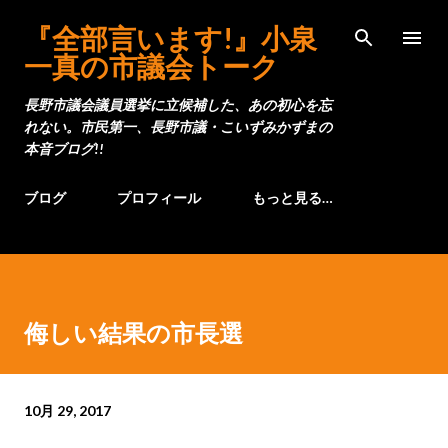
スキップしてメイン コンテンツに移動
『全部言います!』小泉
一真の市議会トーク
長野市議会議員選挙に立候補した、あの初心を忘
れない。市民第一、長野市議・こいずみかずまの
本音ブログ!!
ブログ
プロフィール
もっと見る…
侮しい結果の市長選
10月 29, 2017